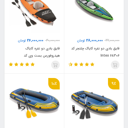
26,000,000
28,000,000
32,000,000
تومان
30,000,000
تومان
قایق بادی دو نفره کایاک چلنجر کد
قایق بادی دو نفره کایاک
Intex 68306
هیدروفورس بست وی کد
Bestway 65077
10٪
9٪