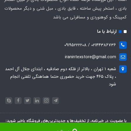
بادی ، استخر پیش ساخته ، قایق بادی ، مبل شنی و دیگر محصولات
کمپینگ و کوهنوردی و مسافرتی می باشد
ارتباط با ما
02144386736 / 09195222208
iranintexstore@gmail.com
شعبه ۱ تهران ، بالاتر از فلکه دوم صادقیه ، ابتدای جلال آل احمد
، پلاک ۴۶۵ جهت خرید حضوری حتما هماهنگی تلفنی انجام
شود
با عضویت در خبرنامه، از تخفیف‌ها و جدیدترین‌های فروشگاه باخبر شوید:
عضویت