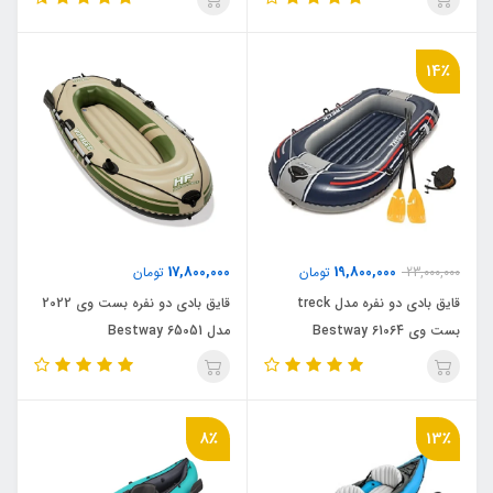
14٪
17,800,000
19,800,000
23,000,000
تومان
تومان
قایق بادی دو نفره مدل treck
قایق بادی دو نفره بست وی 2022
بست وی Bestway 61064
مدل Bestway 65051
8٪
13٪