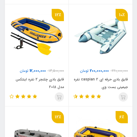
12٪
10٪
12,000,000
200,000,000
220,000,000
تومان
13,500,000
تومان
قایق بادی حرفه ای caspian 2 نفره
قایق بادی چلنجر 2 نفره اینتکس
جیمینی بست وی
مدل 2018
12٪
6٪