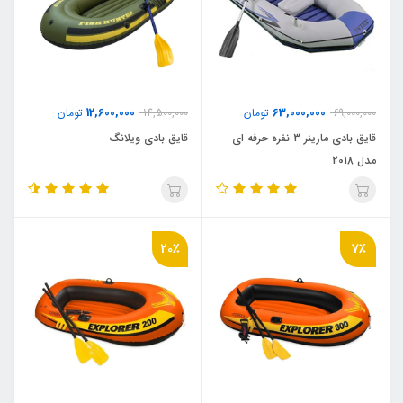
12,600,000
63,000,000
69,000,000
تومان
14,500,000
تومان
قایق بادی مارینر 3 نفره حرفه ای
قایق بادی ویلانگ
مدل 2018
20٪
7٪