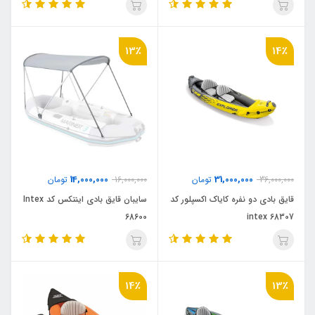
13٪
14٪
14,000,000
31,000,000
36,000,000
تومان
16,000,000
تومان
قایق بادی دو نفره کایاک اکسپلور کد
سایبان قایق بادی اینتکس کد Intex
68600
intex 68307
14٪
13٪