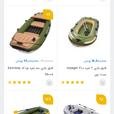
7٪
28,000,000
14,800,000
تومان
30,000,000
تومان
قایق بادی 2 نفره voyager 300
قایق بادی سه نفره نوا کد bestway
بست وی
65008
14٪
9٪