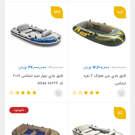
13٪
10٪
36,000,000
16,200,000
18,000,000
تومان
41,000,000
تومان
قایق بادی سی هاواک 2 نفره
قایق بادی چهار نفره اینتکس ۲۰۱۷
اینتکس
کد ۶۸۳۲۴ intex
ناموجود
11٪