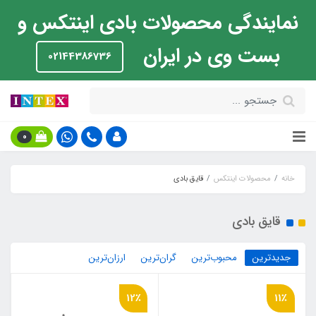
نمایندگی محصولات بادی اینتکس و
بست وی در ایران
02144386736
0
خانه
محصولات اینتکس
قایق بادی
قایق بادی
جدیدترین
محبوب‌ترین
گران‌ترین
ارزان‌ترین
12٪
11٪