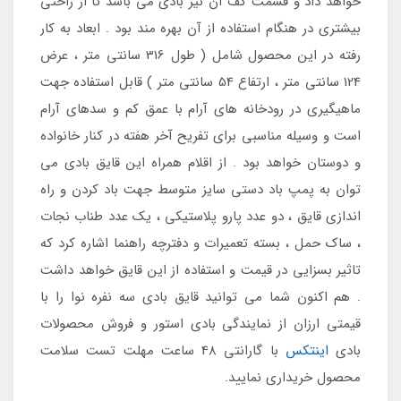
خواهد داد و قسمت کف آن نیز بادی می باشد تا از راحتی
بیشتری در هنگام استفاده از آن بهره مند بود . ابعاد به کار
رفته در این محصول شامل ( طول 316 سانتی متر ، عرض
124 سانتی متر ، ارتفاع 54 سانتی متر ) قابل استفاده جهت
ماهیگیری در رودخانه های آرام با عمق کم و سدهای آرام
است و وسیله مناسبی برای تفریح آخر هفته در کنار خانواده
و دوستان خواهد بود . از اقلام همراه این قایق بادی می
توان به پمپ باد دستی سایز متوسط جهت باد کردن و راه
اندازی قایق ، دو عدد پارو پلاستیکی ، یک عدد طناب نجات
، ساک حمل ، بسته تعمیرات و دفترچه راهنما اشاره کرد که
تاثیر بسزایی در قیمت و استفاده از این قایق خواهد داشت
. هم اکنون شما می توانید قایق بادی سه نفره نوا را با
قیمتی ارزان از نمایندگی بادی استور و فروش محصولات
بادی
اینتکس
با گارانتی 48 ساعت مهلت تست سلامت
محصول خریداری نمایید.