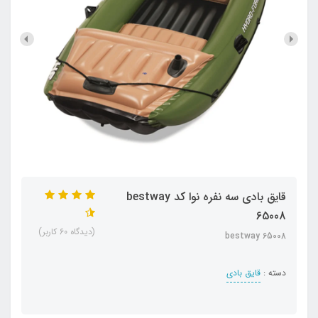
قایق بادی سه نفره نوا کد bestway
65008
(دیدگاه 60 کاربر)
bestway 65008
دسته :
قایق بادی