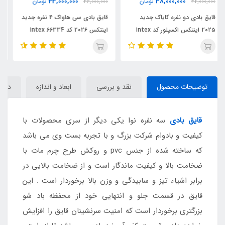
33,000,000
43,000,000
46,000,000
تومان
39,000,000
تومان
قایق بادی سی هاواک ۴ نفره جدید
قایق بادی سیهاواک ۳ نفره جدید
اینتکس ۲۰۲۶ کد 66334 intex
اینتکس ۲۰۲۶ کد intex 66333
توضیحات محصول
نقد و بررسی
ابعاد و اندازه
دیدگا
قایق بادی
سه نفره نوا یکی دیگر از سری محصولات با
کیفیت و بادوام شرکت بزرگ و با تجربه بست وی می باشد
که ساخته شده از جنس pvc و روکش طرح چرم مات با
ضخامت بالا و کیفیت ماندگار است و از ضخامت بالایی در
برابر اشیاء تیز و سابیدگی و وزن بالا برخوردار است . این
قایق در قسمت جلو و انتهایی خود از محفظه باد شو
بزرگتری برخوردار است که امنیت سرنشینان قایق را افزایش