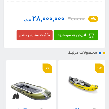
28,000,000
30,000,000
7%
تومان
افزودن به سبدخرید
ثبت سفارش تلفنی
محصولات مرتبط
16٪
7٪