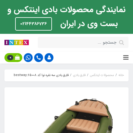
نمایندگی محصولات بادی اینتکس و
بست وی در ایران
02144386736
0
خانه
محصولات اینتکس
قایق بادی
قایق بادی سه نفره نوا کد bestway 65008