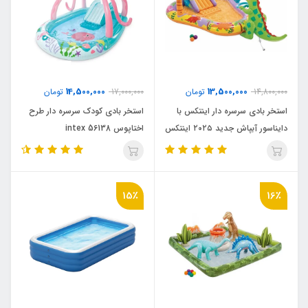
14,500,000
13,500,000
14,800,000
تومان
17,000,000
تومان
استخر بادی سرسره دار اینتکس با
استخر بادی کودک سرسره دار طرح
دایناسور آبپاش جدید ۲۰۲۵ اینتکس
اختاپوس 56138 intex
۵۶۱۳۹ intex
15٪
16٪