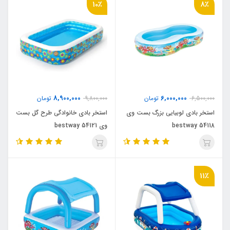
10٪
8٪
8,900,000
6,000,000
6,500,000
تومان
9,800,000
تومان
استخر بادی لوبیایی بزرگ بست وی
استخر بادی خانوادگی طرح گل بست
bestway 54118
وی bestway 54121
11٪