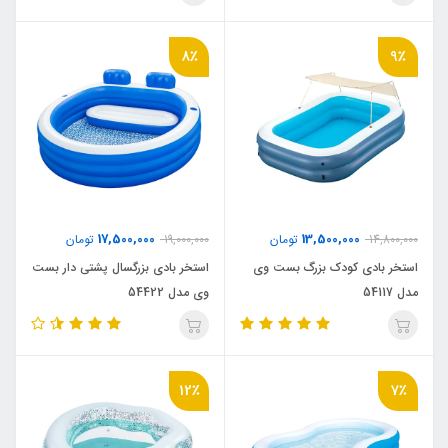
8٪
9٪
17,500,000
13,500,000
14,800,000
تومان
19,000,000
تومان
استخر بادی کودک بزرگ بست وی
استخر بادی بزرگسال پشتی دار بست
مدل 54117
وی مدل 54422
12٪
7٪