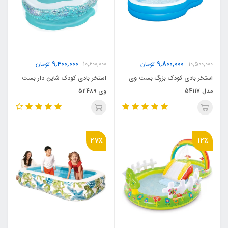
9,400,000
9,800,000
10,500,000
تومان
10,600,000
تومان
استخر بادی کودک بزرگ بست وی
استخر بادی کودک شاین دار بست
مدل 54117
وی 52489
27٪
12٪