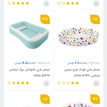
57180
22٪
19٪
14,500,000
2,600,000
3,200,000
تومان
18,500,000
تومان
استخر بادی کودک طرح بستنی
استخر بادی خانوادگی بزرگ اینتکس
اینتکس intex 59421
intex 58497
10٪
14٪