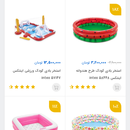
18٪
13,500,000
3,200,000
3,900,000
تومان
تومان
استخر بادی کودک طرح هندوانه
استخر بادی کودک ورزشی اینتکس
اینتکس intex 58448
intex 57147
11٪
10٪