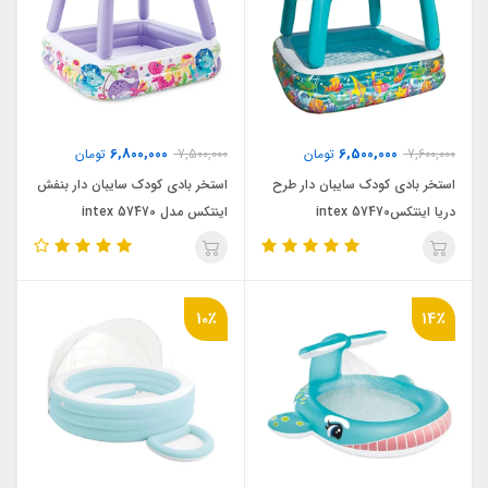
6,800,000
6,500,000
7,600,000
تومان
7,500,000
تومان
استخر بادی کودک سایبان دار طرح
استخر بادی کودک سایبان دار بنفش
دریا اینتکس57470 intex
اینتکس مدل intex 57470
10٪
14٪