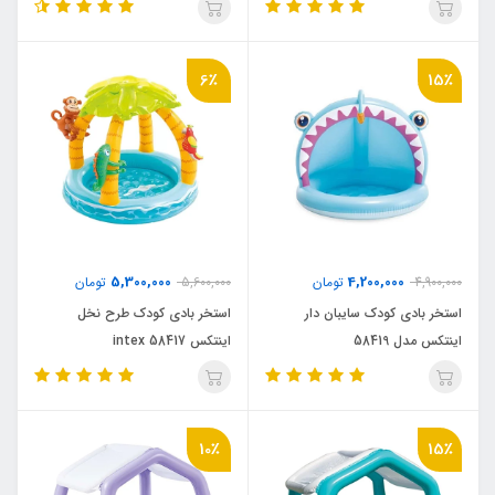
6٪
15٪
5,300,000
4,200,000
4,900,000
تومان
5,600,000
تومان
استخر بادی کودک سایبان دار
استخر بادی کودک طرح نخل
اینتکس مدل 58419
اینتکس intex 58417
10٪
15٪