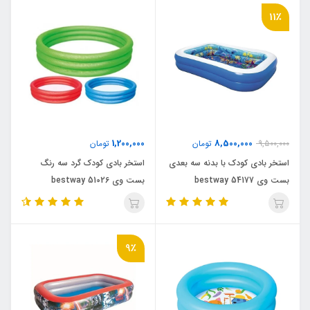
11٪
1,200,000
8,500,000
9,500,000
تومان
تومان
استخر بادی کودک با بدنه سه بعدی
استخر بادی کودک گرد سه رنگ
بست وی bestway 54177
بست وی bestway 51026
9٪