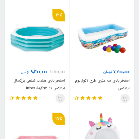
12٪
9,300,000
7,300,000
تومان
10,500,000
تومان
استخر بادی سه متری طرح آکواریوم
استخر بادی هشت ضلعی بزرگسال
اینتکس
اینتکس کد intex 58492
17٪