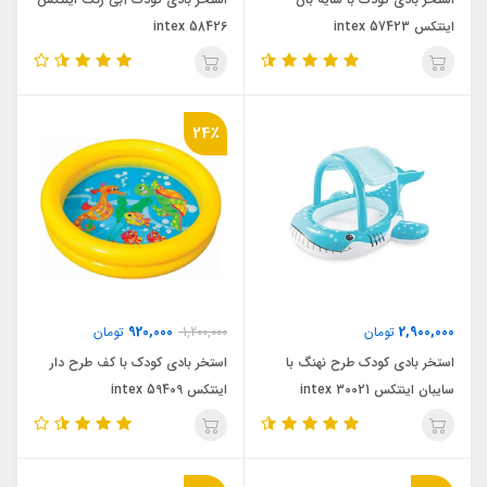
اینتکس intex 57423
intex 58426
24٪
920,000
2,900,000
تومان
1,200,000
تومان
استخر بادی کودک طرح نهنگ با
استخر بادی کودک با کف طرح دار
سایبان اینتکس intex 30021
اینتکس intex 59409