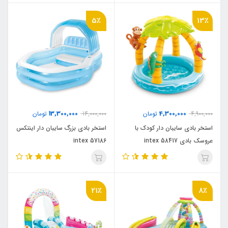
5٪
13٪
13,300,000
4,300,000
4,900,000
تومان
14,000,000
تومان
استخر بادی سایبان دار کودک با
استخر بادی بزرگ سایبان دار اینتکس
عروسک بادی intex 58417
intex 57186
21٪
8٪