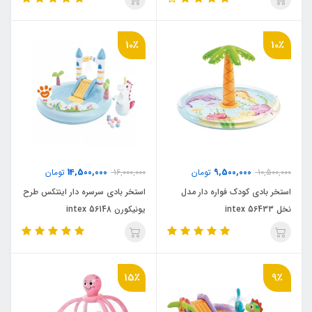
10٪
10٪
14,500,000
9,500,000
10,500,000
تومان
16,000,000
تومان
استخر بادی کودک فواره دار مدل
استخر بادی سرسره دار اینتکس طرح
نخل intex 56433
یونیکورن intex 56148
15٪
9٪