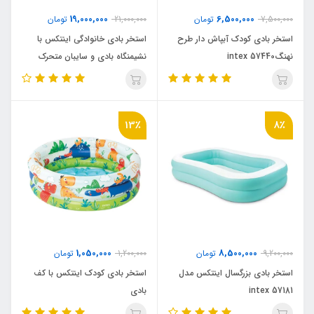
19,000,000
6,500,000
7,500,000
تومان
21,000,000
تومان
استخر بادی کودک آبپاش دار طرح
استخر بادی خانوادگی اینتکس با
نهنگ57440 intex
نشیمنگاه بادی و سایبان متحرک
57195 intex
13٪
8٪
1,050,000
8,500,000
9,200,000
تومان
1,200,000
تومان
استخر بادی بزرگسال اینتکس مدل
استخر بادی کودک اینتکس با کف
intex 57181
بادی