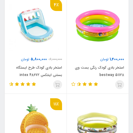
4٪
5,800,000
1,400,000
تومان
6,000,000
تومان
استخر بادی کودک رنگی بست وی
استخر بادی کودک طرح ایستگاه
bestway 51128
بستنی اینتکس intex 48672
11٪