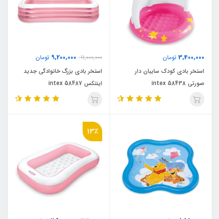
9,200,000
3,400,000
تومان
11,000,000
تومان
استخر بادی کودک سایبان دار
استخر بادی بزرگ خانوادگی جدید
صورتی intex 58438
اینتکس intex 58487
13٪