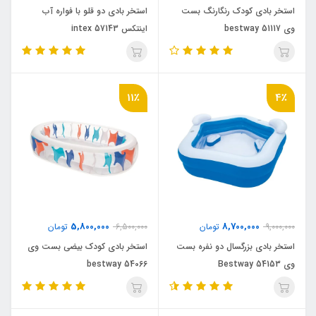
استخر بادی کودک رنگارنگ بست
استخر بادی دو قلو با فواره آب
وی bestway 51117
اینتکس intex 57143
11٪
4٪
5,800,000
8,700,000
9,000,000
تومان
6,500,000
تومان
استخر بادی بزرگسال دو نفره بست
استخر بادی کودک بیضی بست وی
وی Bestway 54153
bestway 54066