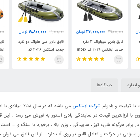
31,000,000
19,800,000
تومان
21,000,000
تومان
39,000,000
تومان
اواک ۳ نفره
قایق بادی سی هاواک دو نفره
قایق بادی چلنجر ۳ نفره جدید
دید اینتکس ۲۰۲۶ کد intex
جدید اینتکس ۲۰۲۶ کد
اینتکس ۲۰۲۶ کد 66313
intex
66332 intex
و اندازه
دیدگاه‌ها
 با کیفیت و بادوام
شرکت اینتکس
می باشد که در سا
در برابر هرگونه شیء تیز ، سابیدگی ، وزن بالا ، برخورد با سنگ و ... اس
 بسزایی در حرکت و تعادل قایق بر روی آب دارد . از این قایق می توان در