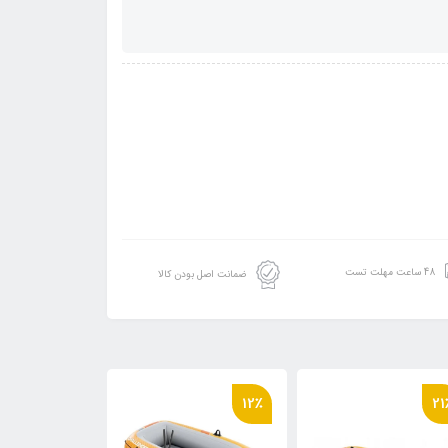
48 ساعت مهلت تست
ضمانت اصل بودن کالا
6٪
8٪
12٪