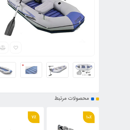
محصولات مرتبط
16٪
7٪