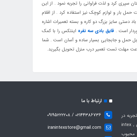
ن سپری کرد و لذت فراوانی را تجربه نمود . از این
ل بار و لوازم کوچک نیز استفاده کرد . از اقلام
اد دستی سایز بزرگ دو کاره و بسته تعمیرات اشاره
وردار است .
قایق بادی سه نفره
اینتکس را با کمک
بل حمل و جابجایی بسیار ساده و آسان است . شما
ارتباط با ما
02144386736 / 09195222208
جربه در
زمینه فروش انواع محصولات بادی intex ,
iranintexstore@gmail.com
 و محبوب