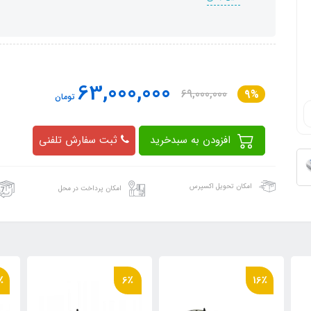
63,000,000
69,000,000
9%
تومان
افزودن به سبدخرید
ثبت سفارش تلفنی
امکان تحویل اکسپرس
امکان پرداخت در محل
21٪
6٪