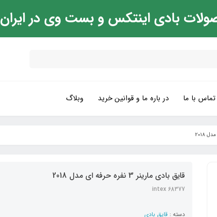
ولات بادی اینتکس و بست وی در ایران
تماس با ما
در باره ما و قوانین خرید
وبلاگ
قایق بادی مارینر 3 نفره حرفه ای مدل 2018
intex 68377
دسته :
قایق بادی