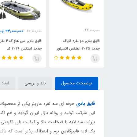
33,000,000
43,000,000
46,000,000
تومان
39,000,000
3
تومان
دو نفره کایاک
قایق بادی سی هاواک ۴ نفره
قایق بادی سیه
جدید ۲۰۲۵ اینتکس اکسپلور
جدید اینتکس ۲۰۲۶ کد
ج
66333
66334 intex
توضیحات محصول
نقد و بررسی
ابعاد 
قایق بادی
حرفه ای سه نفره مارینر یکی از محصولات
برزنت سه لایه با ضخامت بالا و کیفیت باور نکردنی 
یک لایه فایبرگلاس نرم و انعطاف پذیر است که تاثیر