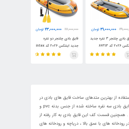
59,000,000
57,000,000
23,000,000
26,000,000
تومان
56,000,000
53,000,000
تومان
ت
قایق بادی چلنجر دو نفره
قایق بادی اکسکروشن ۴ نفره
جدید اینتکس ۲۰۲۶ کد intex
جدید اینتکس ۲۰۲۶ کد intex
66325
66324
66312
ل 2018 میلادی با استفاده از بهترین متدهای ساخت قایق های بادی در
این شرکت تولید و روانه بازار ایران گردید و هم اکنون با ارزانترین قیمت در نمایندگی بادی استور به فروش می رسد . این قایق بادی سه نفره ساخته شده از جنس بدنه pvc و
ت . همچنین قسمت کف این قایق بادی به کار رفته از
 رودخانه های با عمق بالا ، دریاچه و رودخانه های