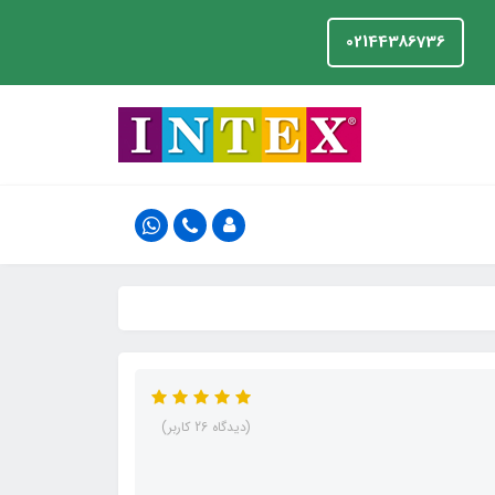
02144386736
(دیدگاه 26 کاربر)