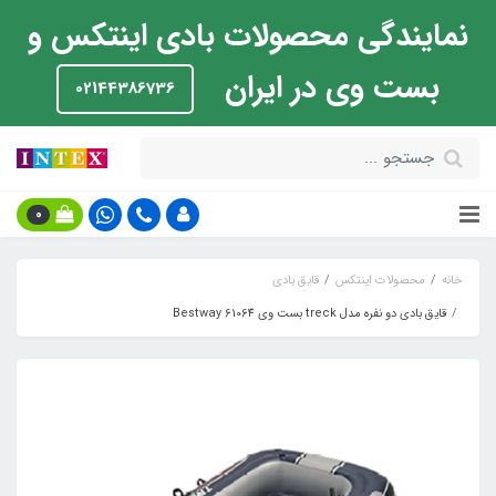
نمایندگی محصولات بادی اینتکس و
بست وی در ایران
02144386736
0
خانه
محصولات اینتکس
قایق بادی
قایق بادی دو نفره مدل treck بست وی Bestway 61064