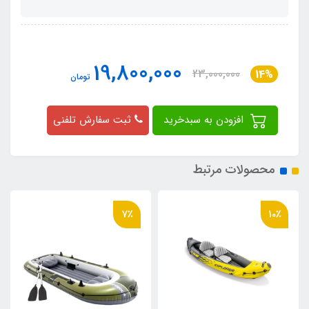
19,800,000
23,000,000
14%
تومان
افزودن به سبدخرید
ثبت سفارش تلفنی
محصولات مرتبط
16٪
7٪