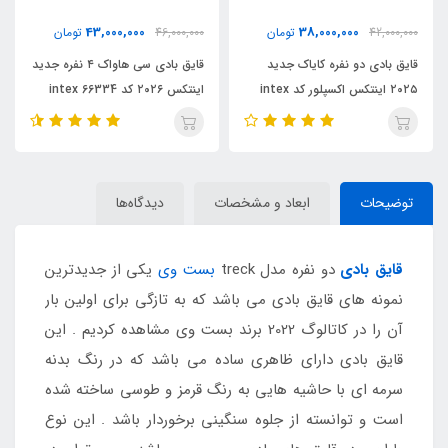
33,000,000
43,000,000
ن
46,000,000
تومان
39,000,000
تومان
د
قایق بادی سی هاواک ۴ نفره جدید
قایق بادی سیهاواک ۳ نفره جدید
کسپلور کد intex
اینتکس ۲۰۲۶ کد 66334 intex
اینتکس ۲۰۲۶ کد intex 66333
توضیحات
ابعاد و مشخصات
دیدگاه‌ها
قایق بادی
دو نفره مدل treck
بست وی
یکی از جدیدترین
نمونه های قایق بادی می باشد که به تازگی برای اولین بار
آن را در کاتالوگ 2022 برند بست وی مشاهده کردیم . این
قایق بادی دارای ظاهری ساده می باشد که در رنگ بدنه
سرمه ای با حاشیه هایی به رنگ قرمز و طوسی ساخته شده
است و توانسته از جلوه سنگینی برخوردار باشد . این نوع