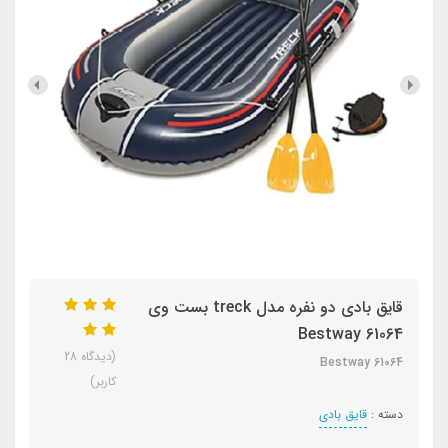
قایق بادی دو نفره مدل treck بست وی
Bestway 61064
(دیدگاه 28
Bestway 61064
کاربر)
دسته :
قایق بادی