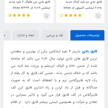
قایق بادی سی هاواک ۴ نفره جدید
قایق بادی سیهاواک ۳ نفره جدید
int
اینتکس ۲۰۲۶ کد 66334 intex
اینتکس ۲۰۲۶ کد intex 66333
توضیحات محصول
نقد و بررسی
ابعاد و اندازه
دیدگا
قایق بادی
مارینر 4 نفره اینتکس یکی از بهترین و مطمئن
ترین قایق های بادی تولید سال 2016 می باشد که ساخته
شده از جنس pvc و الیاف ابریشم و برزنت سه لایه می
باشد که بر خلاف جنس بدنه ، جنس کف قایق به کار رفته از
یک لایه فایبرگلاس نرم و با انعطاف است که به صورت
جداگانه و قبل از باد کردن و راه اندازی قایق این کف
فایبرگلاس در کف قایق قرار می گیرد و تاثیر بسزایی در
تعادل و حرکت و همچنین ایمنی بیشتر قایق دارد . از اقلام