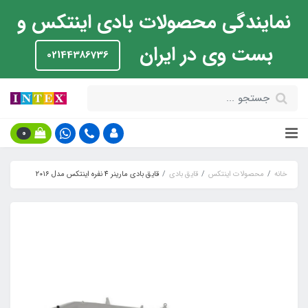
نمایندگی محصولات بادی اینتکس و
بست وی در ایران
02144386736
0
خانه
محصولات اینتکس
قایق بادی
قایق بادی مارینر 4 نفره اینتکس مدل ۲۰۱۶