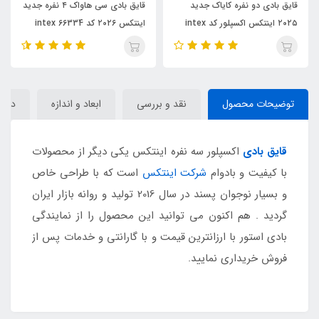
یاک جدید
قایق بادی سی هاواک ۴ نفره جدید
قایق بادی س
۲۰۲۵ اینتکس اکسپلور کد intex
اینتکس ۲۰۲۶ کد 66334 intex
اینتکس ۲۰۲۶ کد intex 66333
توضیحات محصول
نقد و بررسی
ابعاد و اندازه
دیدگا
قایق بادی
اکسپلور سه نفره اینتکس یکی دیگر از محصولات
با کیفیت و بادوام
شرکت اینتکس
است که با طراحی خاص
و بسیار نوجوان پسند در سال 2016 تولید و روانه بازار ایران
گردید . هم اکنون می توانید این محصول را از نمایندگی
بادی استور با ارزانترین قیمت و با گارانتی و خدمات پس از
فروش خریداری نمایید.