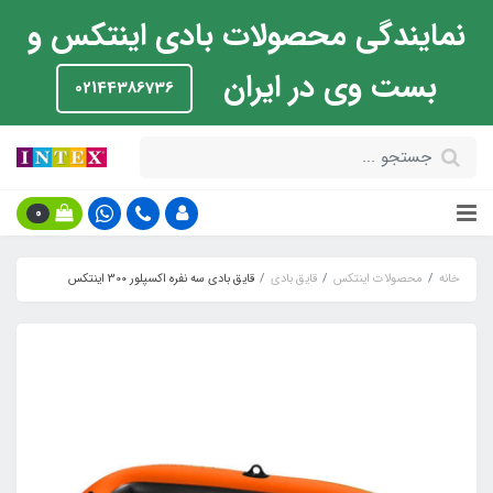
نمایندگی محصولات بادی اینتکس و
بست وی در ایران
02144386736
0
خانه
محصولات اینتکس
قایق بادی
قایق بادی سه نفره اکسپلور 300 اینتکس