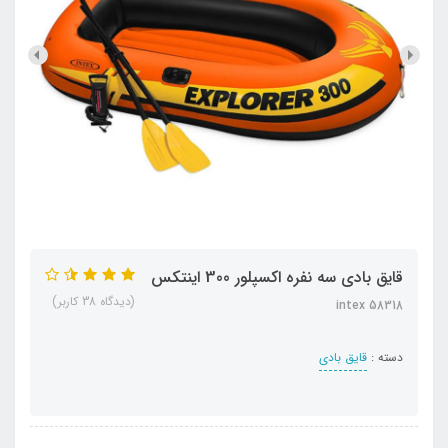
قایق بادی سه نفره اکسپلور 300 اینتکس
(دیدگاه 38 کاربر)
intex 58318
دسته :
قایق بادی