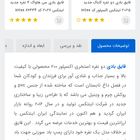
ایق بادی دو نفره کایاک جدید
قایق بادی سی هاواک ۴ نفره جدید
۲۰۲۵ اینتکس اکسپلور کد intex
اینتکس ۲۰۲۶ کد 66334 intex
اینتکس ۲۰۲۶ کد 
6830
توضیحات محصول
نقد و بررسی
ابعاد و اندازه
دیدگا
قایق بادی
دو نفره استخری اکسپلور 200 محصولی با کیفیت
بالا و بسیار جذاب و شادی آور برای فرزندان و کودکان شما
در فصل داغ تابستان است که ساخته شده از جنس pvc و
روکش چرم و وینیل می باشد که با طراحی زیبا و ساختاری
جدید در شرکت اینتکس تولید و در سال 2016 روانه بازار
ایران گردید و هم اکنون در نمایندگی ایران اینتکس با
ارزانترین قیمت و بهترین خدمات عرضه می گردد . این قایق
بر خلاف مدل یک نفره خود دارای پمپ باد سوزنی جهت باد