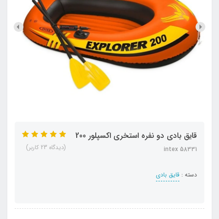
قایق بادی دو نفره استخری اکسپلور 200
(دیدگاه 23 کاربر)
intex 58331
دسته :
قایق بادی