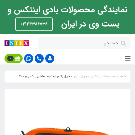
نمایندگی محصولات بادی اینتکس و
بست وی در ایران
02144386736
0
خانه
محصولات اینتکس
قایق بادی
قایق بادی دو نفره استخری اکسپلور 200