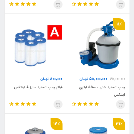
11٪
800,000
58,000,000
65,000,000
تومان
تومان
پمپ تصفیه شنی 55000 لیتری
فیلتر پمپ تصفیه سایز A اینتکس
اینتکس
14٪
31٪