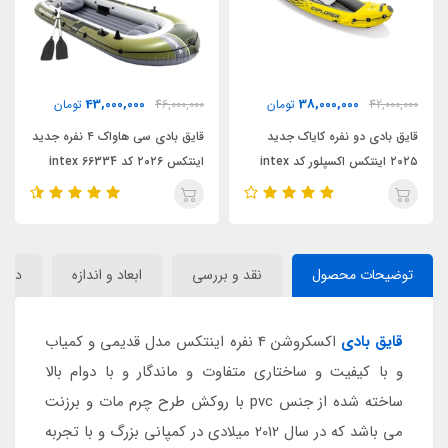
43,000,000
38,000,000
42,000,00
تومان
46,000,000
تومان
0,000
ایق بادی دو نفره کایاک جدید
قایق بادی سی هاواک ۴ نفره جدید
۲۰۲۵ اینتکس اکسپلور کد intex
اینتکس ۲۰۲۶ کد 66334 intex
اینتکس ۲۰۲۶ کد 
6830
توضیحات محصول
نقد و بررسی
ابعاد و اندازه
دیدگا
قایق بادی
اکسکروشن 4 نفره اینتکس مدل قدیمی و کمیاب
و با کیفیت و ساختاری متفاوت و ماندگار و با دوام بالا
ساخته شده از جنس pvc با روکش طرح چرم مات و برزنت
می باشد که در سال 2012 میلادی در کمپانی بزرگ و با تجربه