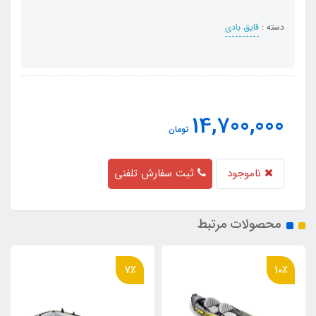
دسته :
قایق بادی
14,700,000
تومان
ناموجود
ثبت سفارش تلفنی
محصولات مرتبط
6٪
7٪
10٪