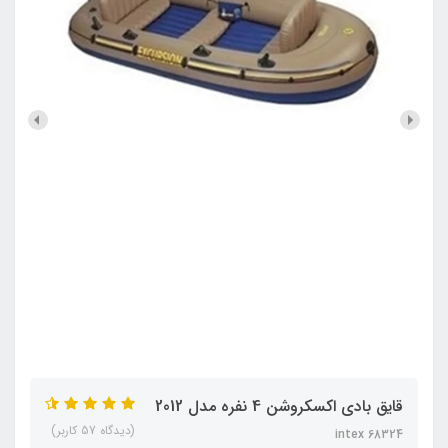
قایق بادی اکسکروشن 4 نفره مدل 2012
(دیدگاه 57 کاربر)
intex 68324