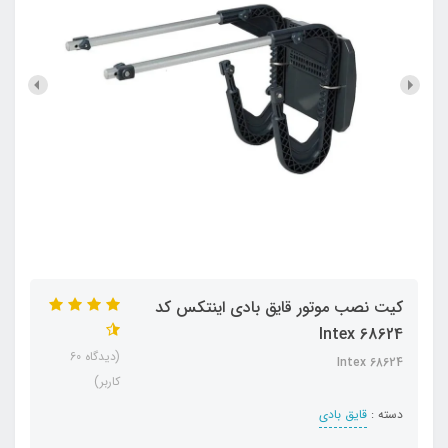
کیت نصب موتور قایق بادی اینتکس کد
Intex 68624
(دیدگاه 60
Intex 68624
کاربر)
دسته :
قایق بادی