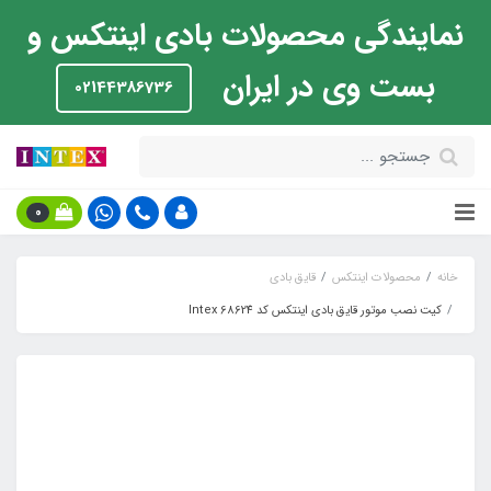
نمایندگی محصولات بادی اینتکس و
بست وی در ایران
02144386736
0
خانه
محصولات اینتکس
قایق بادی
کیت نصب موتور قایق بادی اینتکس کد Intex 68624