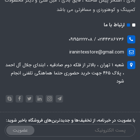
بادی ، استخر پیش ساخته ، قایق بادی ، مبل شنی و دیگر محصولات
کمپینگ و کوهنوردی و مسافرتی می باشد
ارتباط با ما
02144386736 / 09195222208
iranintexstore@gmail.com
شعبه ۱ تهران ، بالاتر از فلکه دوم صادقیه ، ابتدای جلال آل احمد
، پلاک ۴۶۵ جهت خرید حضوری حتما هماهنگی تلفنی انجام
شود
با عضویت در خبرنامه، از تخفیف‌ها و جدیدترین‌های فروشگاه باخبر شوید:
عضویت