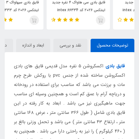
قایق بادی سی هاواک ۴ نفره جدید
قایق بادی سیهاواک ۳ نفره جدید
اینتکس ۲۰۲۶ کد 66334 intex
اینتکس ۲۰۲۶ کد intex 66333
توضیحات محصول
نقد و بررسی
ابعاد و اندازه
دیدگا
قایق بادی
اکسکروشن 5 نفره مدل قدیمی قایق های بادی
اکسکروشن ساخته شده از جنس pvc با روکش طرح چرم
مات و برزنت می باشد که مناسب برای استفاده در رودخانه
و دریاچه آرام با عمق کم است و همچنین وسیله ای مناسب
جهت ماهیگیری نیز می باشد . ابعاد به کار رفته در این
قایق بادی شامل ( طول 366 سانتی متر ، عرض 168 سانتی
متر ، ارتفاع 43 سانتی متر ) می باشد و تحمل وزنی بالغ بر
( 460 کیلوگرم ) را نیز به راحتی دارا می باشد . همچنین به