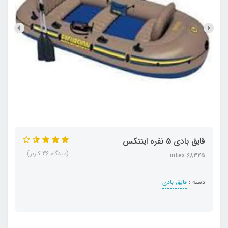
قایق بادی 5 نفره اینتکس
(دیدگاه 36 کاربر)
intex 68325
دسته :
قایق بادی