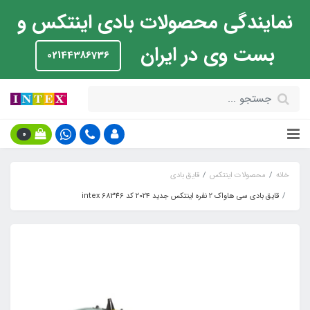
نمایندگی محصولات بادی اینتکس و
بست وی در ایران
02144386736
0
خانه
محصولات اینتکس
قایق بادی
قایق بادی سی هاواک 2 نفره اینتکس جدید ۲۰۲۴ کد intex 68346