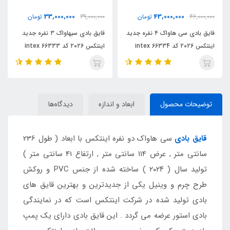
19,800,000
33,000,000
39,000,000
تومان
21,000,000
تومان
 ۴ نفره جدید
قایق بادی سیهاواک ۳ نفره جدید
قایق بادی سی هاواک دو نفره
اینتکس ۲۰۲۶ کد intex 66333
جدید اینتکس ۲۰۲۶ کد 66332
intex
توضیحات محصول
ابعاد و اندازه
دیدگاه‌ها
قایق بادی
سی هاواک دو نفره اینتکس با ابعاد ( طول 236
سانتی متر , عرض 114 سانتی متر , ارتفاع 41 سانتی متر )
تولید سال ( ۲۰۲۴ ) ساخته شده از جنس PVC و روکش
طرح چرم و وینیل یکی از جدیدترین و بهترین قایق های
بادی تولید شده در شرکت اینتکس است که در نمایندگی
بادی استور عرضه می گردد . این قایق بادی دارای یک پمپ