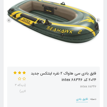
قایق بادی سی هاواک 2 نفره اینتکس جدید
۲۰۲۴ کد intex 68346
(دیدگاه 3
intex 68346
کاربر)
دسته :
قایق بادی