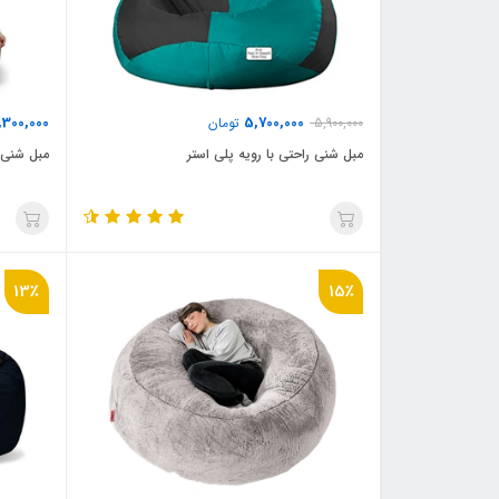
,300,000
5,700,000
5,900,000
تومان
مبل شنی راحتی با رویه پلی استر
مبل شنی 
13٪
15٪