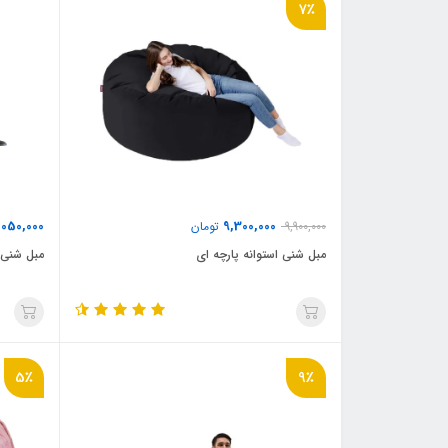
7٪
,050,000
9,300,000
9,900,000
تومان
مبل شنی استوانه پارچه ای
مبل شنی 
5٪
9٪