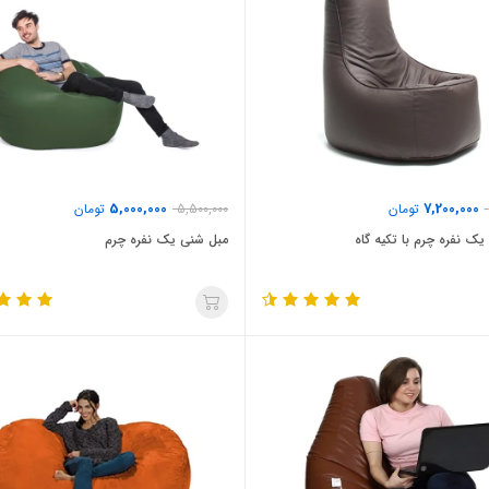
5,000,000
7,200,000
تومان
5,500,000
تومان
ک نفره چرم با تکیه گاه
مبل شنی یک نفره چرم