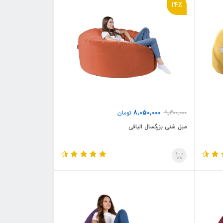
14٪
8,050,000
9,300,000
تومان
مبل شنی بزرگسال الیافی