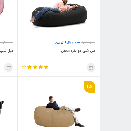
6,600,000
7,200,000
تومان
11,300,000
مبل شنی دو نفره مخمل
مبل شنی 
10٪