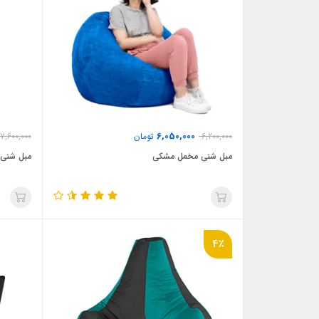
6,050,000
6,200,000
تومان
7,600,000
مبل شنی مخمل مشکی
مبل شنی ی
4٪