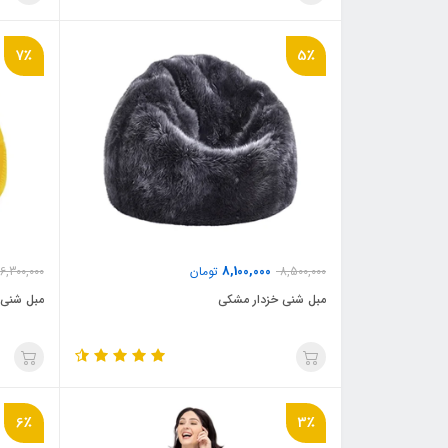
7٪
5٪
8,100,000
8,500,000
تومان
6,300,000
مبل شنی خزدار مشکی
مبل شنی 
6٪
3٪