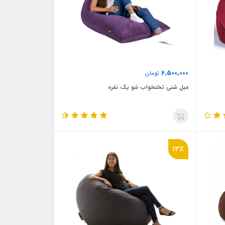
6,500,000
تومان
مبل شنی تختخواب شو یک نفره
13٪