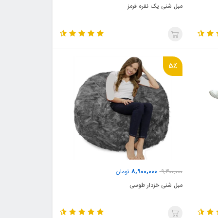
مبل شنی یک نفره قرمز
5٪
8,900,000
9,300,000
تومان
مبل شنی خزدار طوسی