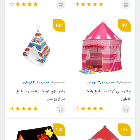
15٪
12٪
4,200,000
3,700,000
4,200,000
تومان
4,900,000
تومان
چادر بازی کودک با طرح راکت
چادر بازی کودک اینتکس با طرح
فضایی
سرخ پوستی
19٪
18٪