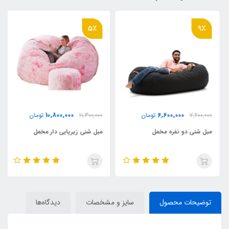
5٪
9٪
10,800,000
6,600,000
7,200,000
تومان
11,300,000
تومان
مبل شنی دو نفره مخمل
مبل شنی زیرپایی دار مخمل
توضیحات محصول
سایز و مشخصات
دیدگاه‌ها