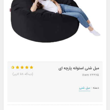
مبل شنی استوانه پارچه ای
(دیدگاه 58 کاربر)
item 23365
دسته :
مبل شنی