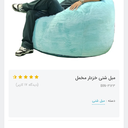
مبل شنی خزدار مخمل
(دیدگاه 17 کاربر)
BIN-3123
دسته :
مبل شنی