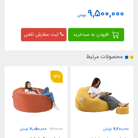
9,500,000
تومان
افزودن به سبدخرید
ثبت سفارش تلفنی
محصولات مرتبط
9٪
14٪
6,600,000
8,050,000
9,300,000
تومان
7,200,000
تومان