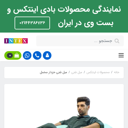
نمایندگی محصولات بادی اینتکس و
بست وی در ایران
02144386736
0
خانه
محصولات اینتکس
مبل شنی
مبل شنی خزدار مخمل