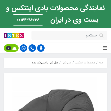
نمایندگی محصولات بادی اینتکس و
بست وی در ایران
02144386736
0
خانه
محصولات اینتکس
مبل شنی
مبل شنی راحتی یک نفره