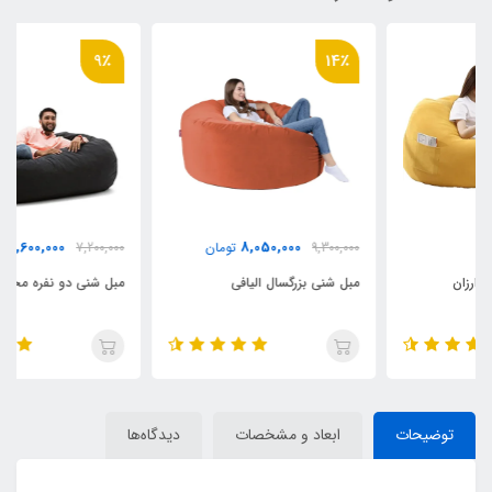
9٪
14٪
6,600,000
8,050,000
9,300,000
تومان
7,200,000
تومان
مبل شنی بزرگسال الیافی
مبل شنی دو نفره مخمل
توضیحات
ابعاد و مشخصات
دیدگاه‌ها