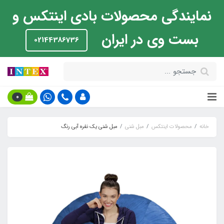
نمایندگی محصولات بادی اینتکس و
بست وی در ایران
02144386736
0
خانه
محصولات اینتکس
مبل شنی
مبل شنی یک نفره آبی رنگ