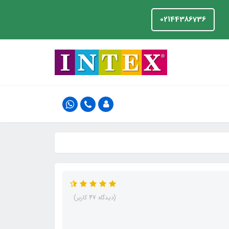
02144386736
(دیدگاه 47 کاربر)