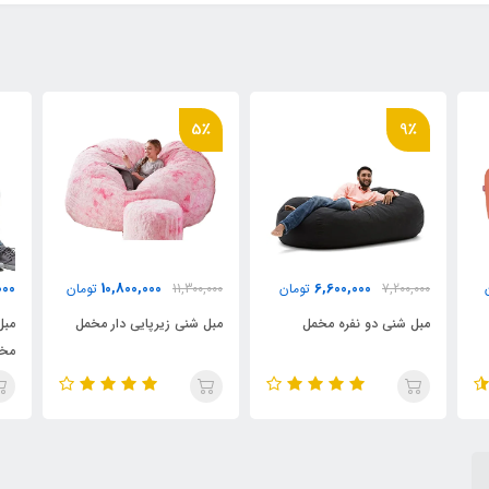
5٪
6,940,000
10,800,000
6
تومان
11,300,000
تومان
تومان
خمل
مبل شنی زیرپایی دار مخمل
مبل شنی یک نفره با رویه
مخمل