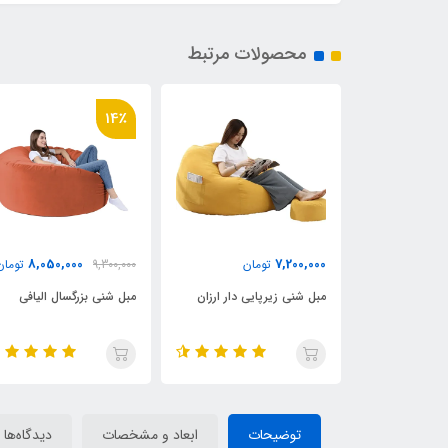
محصولات مرتبط
9٪
14٪
,600,000
8,050,000
7,2
تومان
9,300,000
تومان
7,200,000
ی زیرپایی دار ارزان
مبل شنی بزرگسال الیافی
مبل شنی دو نفره م
توضیحات
ابعاد و مشخصات
دیدگاه‌ها