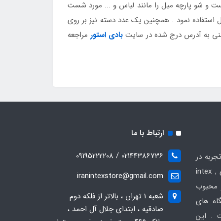
 و شو پارچه مبل را مانند لباس و ... مورد شست
ل استفاده نمود . همچنین یک عدد دسته نیز بر روی
شنی به آدرس درج شده در سایت
بادی استور
مراجعه
ارتباط با ما
02144386736 / 09195222208
جربه در
زمینه فروش انواع محصولات بادی intex ,
iranintexstore@gmail.com
 و محبوب
شعبه ۱ تهران ، بالاتر از فلکه دوم
گاه های
صادقیه ، ابتدای جلال آل احمد ،
 . این