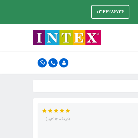
02144386736
(دیدگاه 16 کاربر)