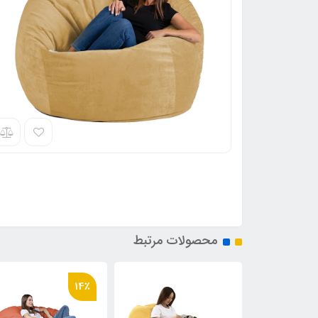
محصولات مرتبط
9٪
14٪