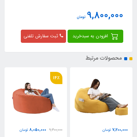
9,800,000
تومان
افزودن به سبدخرید
ثبت سفارش تلفنی
محصولات مرتبط
9٪
14٪
6,600,000
8,050,000
9,300,000
تومان
7,200,000
تومان