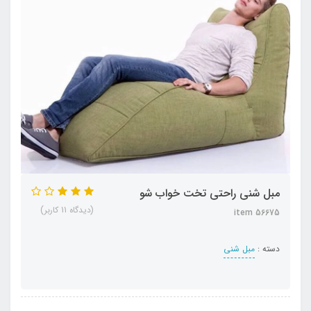
مبل شنی راحتی تخت خواب شو
(دیدگاه 11 کاربر)
item 56675
دسته :
مبل شنی