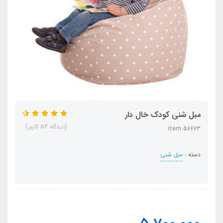
مبل شنی کودک خال دار
(دیدگاه 54 کاربر)
item 56673
دسته :
مبل شنی