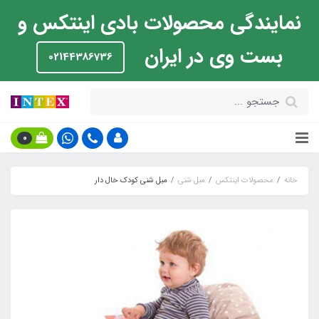
نمایندگی محصولات بادی اینتکس و
بست وی در ایران
02144386736
0
خانه
محصولات اینتکس
مبل شنی
مبل شنی کودک خال دار