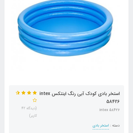
استخر بادی کودک آبی رنگ اینتکس intex
58426
(دیدگاه 42
intex 58426
کاربر)
دسته :
استخر بادی