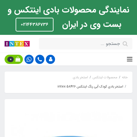
نمایندگی محصولات بادی اینتکس و
بست وی در ایران
02144386736
0
خانه
محصولات اینتکس
استخر بادی
استخر بادی کودک آبی رنگ اینتکس intex 58426