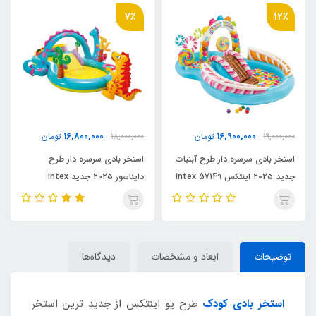
14٪
7٪
6,800,000
16,800,000
18,000,000
تومان
7,900,000
تومان
بنبات
استخر بادی سرسره دار طرح
استخر بادی کودک سایز بزرگ
دایناسور ۲۰۲۵ جدید intex
اینتکس جدید ۲۰۲۵ کد intex
57180
57135
توضیحات
ابعاد و مشخصات
دیدگاه‌ها
استخر بادی کودک
طرح پو اینتکس از جدید ترین استخر