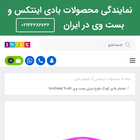
نمایندگی محصولات بادی اینتکس و
بست وی در ایران
02144386736
0
خانه
محصولات اینتکس
استخر بادی
استخر بادی کودک طرح دیزنی بست وی bestway 91056