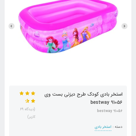
استخر بادی کودک طرح دیزنی بست وی
bestway 91056
(دیدگاه 69
bestway 91056
کاربر)
دسته :
استخر بادی