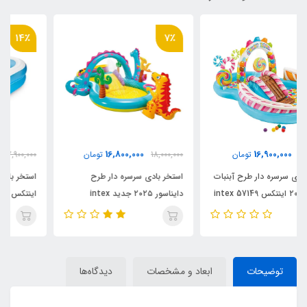
14٪
7٪
6,800,000
16,800,000
18,000,000
تومان
7,900,000
تومان
استخر بادی سرسره دار طرح
استخر بادی کودک سایز بزرگ
دایناسور ۲۰۲۵ جدید intex
اینتکس جدید ۲۰۲۵ کد intex
57180
57135
توضیحات
ابعاد و مشخصات
دیدگاه‌ها