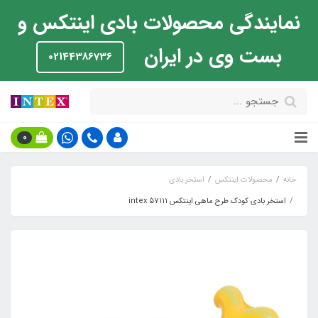
نمایندگی محصولات بادی اینتکس و
بست وی در ایران
02144386736
0
خانه
محصولات اینتکس
استخر بادی
استخر بادی کودک طرح ماهی اینتکس intex 57111