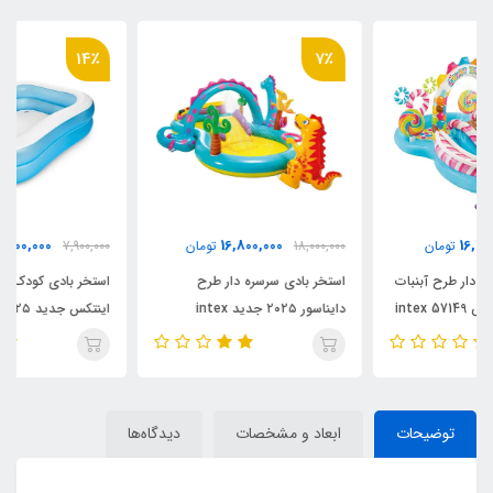
14٪
7٪
6,800,000
16,800,000
18,000,000
تومان
7,900,000
تومان
استخر بادی سرسره دار طرح
استخر بادی کودک سایز بزرگ
دایناسور ۲۰۲۵ جدید intex
اینتکس جدید ۲۰۲۵ کد intex
57180
57135
توضیحات
ابعاد و مشخصات
دیدگاه‌ها