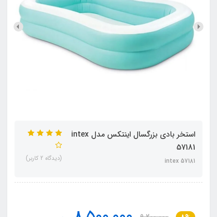
استخر بادی بزرگسال اینتکس مدل intex
57181
(دیدگاه 2 کاربر)
intex 57181