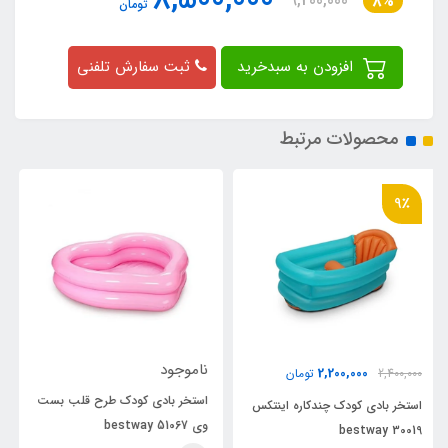
8,500,000
9,200,000
8%
تومان
افزودن به سبدخرید
ثبت سفارش تلفنی
محصولات مرتبط
ناموجود
ناموجود
ن
استخر بادی کودک طرح قلب بست
استخر بادی کودک طرح پاندا
 اینتکس
وی bestway 51067
وی bestway 90368