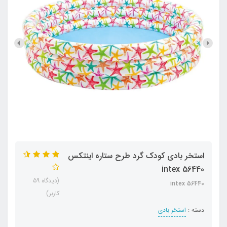
استخر بادی کودک گرد طرح ستاره اینتکس
intex 56440
(دیدگاه 59
intex 56440
کاربر)
دسته :
استخر بادی