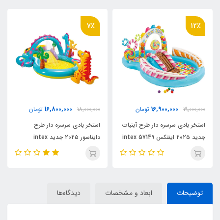
7٪
12٪
16,800,000
16,900,000
19,000,000
تومان
18,000,000
تومان
0
استخر بادی سرسره دار طرح آبنبات
استخر بادی سرسره دار طرح
ا
جدید ۲۰۲۵ اینتکس intex 57149
دایناسور ۲۰۲۵ جدید intex
0
57135
توضیحات
ابعاد و مشخصات
دیدگاه‌ها