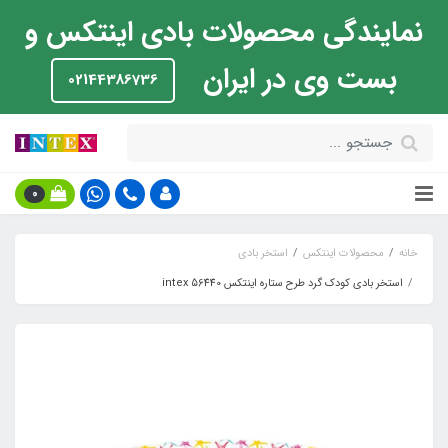
نمایندگی محصولات بادی اینتکس و
بست وی در ایران
02144386736
0
خانه
محصولات اینتکس
استخر بادی
استخر بادی کودک گرد طرح ستاره اینتکس intex 56440