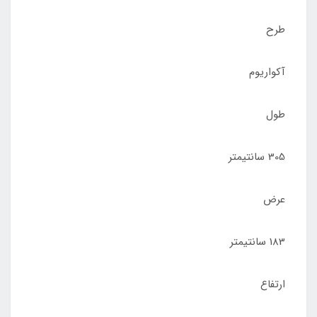
طرح
آکواریوم
طول
305 سانتیمتر
عرض
183 سانتیمتر
ارتفاع