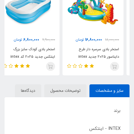
6,800,000
16,800,000
18,000,000
تومان
7,900,000
تومان
استخر بادی سرسره دار طرح
استخر بادی کودک سایز بزرگ
دایناسور ۲۰۲۵ جدید intex
اینتکس جدید ۲۰۲۵ کد intex
57180
57135
سایز و مشخصات
توضیحات محصول
دیدگاه‌ها
برند
INTEX - اینتکس