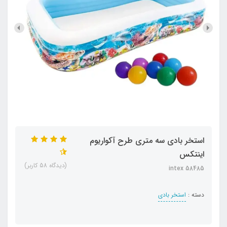
استخر بادی سه متری طرح آکواریوم
اینتکس
(دیدگاه 58 کاربر)
intex 58485
دسته :
استخر بادی