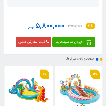
5,800,000
6,500,000
11%
تومان
افزودن به سبدخرید
ثبت سفارش تلفنی
محصولات مرتبط
14٪
7٪