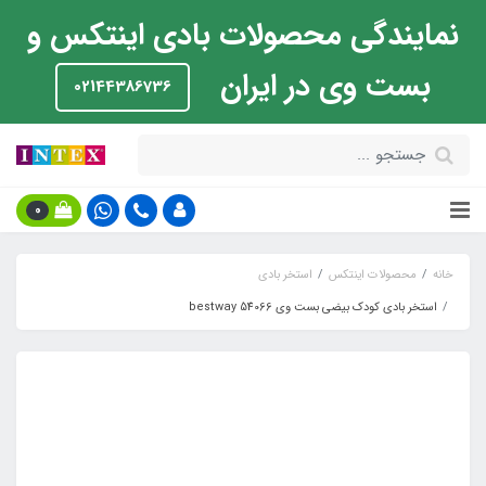
نمایندگی محصولات بادی اینتکس و
بست وی در ایران
02144386736
0
خانه
محصولات اینتکس
استخر بادی
استخر بادی کودک بیضی بست وی bestway 54066