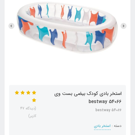
استخر بادی کودک بیضی بست وی
bestway 54066
(دیدگاه 47
bestway 54066
کاربر)
دسته :
استخر بادی