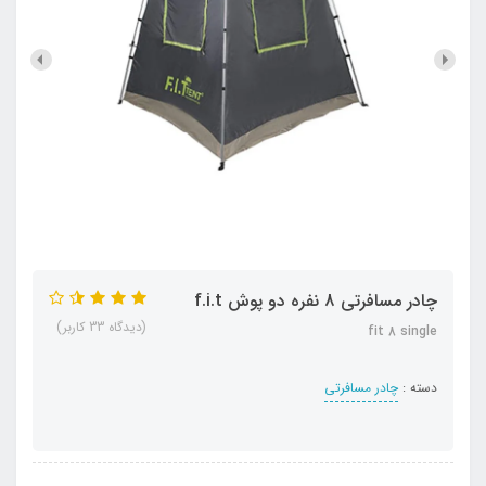
چادر مسافرتی 8 نفره دو پوش f.i.t
(دیدگاه 33 کاربر)
fit 8 single
دسته :
چادر مسافرتی