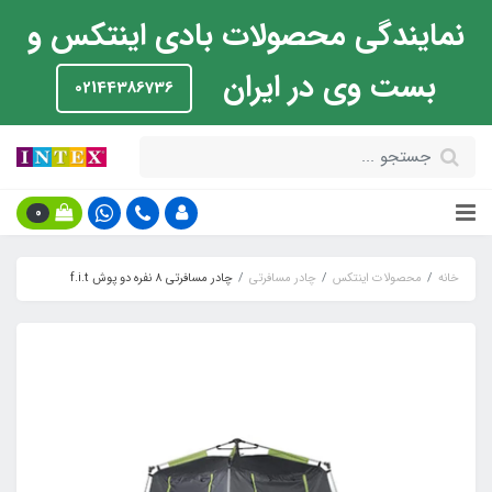
نمایندگی محصولات بادی اینتکس و
بست وی در ایران
02144386736
0
خانه
محصولات اینتکس
چادر مسافرتی
چادر مسافرتی 8 نفره دو پوش f.i.t