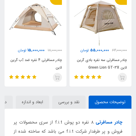
14,500,000
15,000,000
مان
18,000,000
تومان
16,500,000
تومان
 گرین
چادر مسافرتی 4 نفره ضد آب گرین
چادر مسافرتی اتوماتیک 4 نفره
لاین
بست وی مدل Bestway 68142
توضیحات محصول
نقد و بررسی
ابعاد و اندازه
دیدگا
چادر مسافرتی
8 نفره دو پوش f.i.t از سری محصولات پر
فروش و پر طرفدار شرکت f.i.t می باشد که ساخته شده از