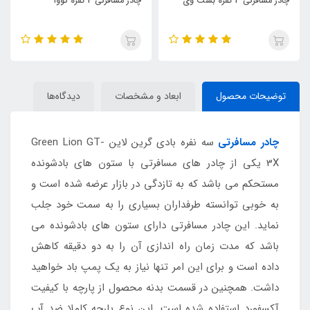
چادر مسافرتی 4 نفره کووا
چادر مسافرتی 10 نفره ایرانی
آکسفورد
توضیحات محصول
ابعاد و مشخصات
دیدگاه‌ها
چادر مسافرتی
سه نفره بادی گرین لاین Green Lion GT-
3X یکی از چادر های مسافرتی با ستون های بادشونده
مستحکم می باشد که به تازدگی در بازار عرضه شده است و
به خوبی توانسته طرفداران بسیاری را به سمت خود جلب
نماید. این چادر مسافرتی دارای ستون های بادشونده می
باشد که مدت زمان راه اندازی آن را به دو دقیقه کاهش
داده است و برای این امر تنها نیاز به یک پمپ باد خواهید
داشت. همچنین در قسمت بدنه محصول از پارچه با کیفیت
آکسفورد استفاده شده است. این نوع پارچه کاملا ضد آب