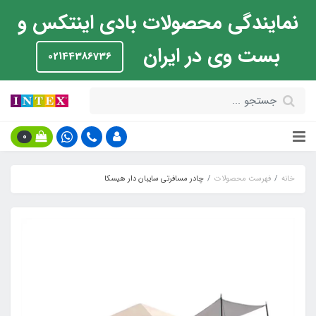
نمایندگی محصولات بادی اینتکس و
بست وی در ایران
02144386736
0
خانه
فهرست محصولات
چادر مسافرتی سایبان دار هیسکا