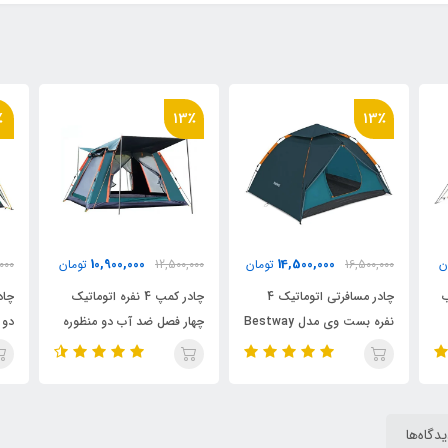
٪
8٪
13٪
14,800,000
10,900,000
ان
12,500,000
تومان
16,000,000
تومان
000
چادر کمپ 4 نفره اتوماتیک
چادر مسافرتی اتوماتیک 6 نفره
Bestwa
چهار فصل ضد آب دو منظوره
دو پوش ضد آب
پوش
دگاه‌ها