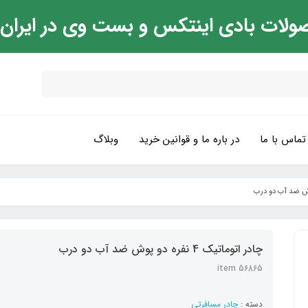
ولات بادی اینتکس و بست وی در ایران
تماس با ما
در باره ما و قوانین خرید
وبلاگ
چادر اتوماتیک 4 نفره دو پوش ضد آب دو درب
item 56865
دسته :
چادر مسافرتی