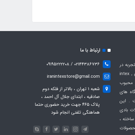
ارتباط با ما
02144386736 / 09195222208
جربه در
زمینه فروش انواع محصولات بادی intex ,
iranintexstore@gmail.com
 و محبوب
شعبه ۱ تهران ، بالاتر از فلکه دوم
گاه های
صادقیه ، ابتدای جلال آل احمد ،
 . این
پلاک ۴۶۵ جهت خرید حضوری حتما
ات بادی
هماهنگی تلفنی انجام شود
ساخته ،
حصولات