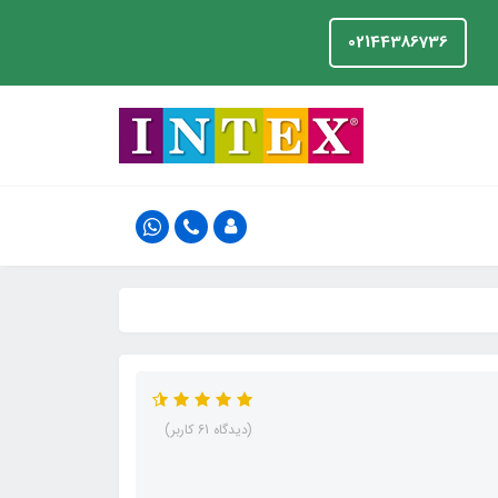
02144386736
(دیدگاه 61 کاربر)