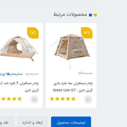
محصولات مرتبط
13٪
17٪
14,500,000
15,000,000
18,000,000
تومان
16,500,000
توم
ومان
سه نفره بادی
چادر مسافرتی 4 نفره ضد آب
چادر مسافرتی اتوماتیک 4
لاین Green Lion GT-
گرین لاین
نفره بست وی مدل y
68142
توضیحات محصول
ابعاد و اندازه
نقد و