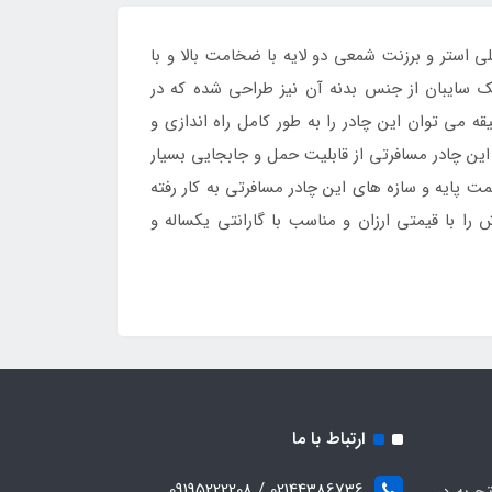
اخته شده از جنس بدنه پارچه پلی استر و برزنت شمعی دو لایه با ضخامت بالا و با
ک سایبان از جنس بدنه آن نیز طراحی شده که در
 تابش نور خوشید به داخل چادر تاثیر بسزایی دارد . سازه این محصول عصایی بوده و در مدت زمان کمتر از 5 دقیقه می توان این چادر را به طور کامل راه اندازی و
ین چادر مسافرتی از قابلیت حمل و جابجایی بسیار
نشسته می باشد . جنس به کار رفته در قسمت پایه و سازه های این چادر مسافرتی به کار رفته
 را با قیمتی ارزان و مناسب با گارانتی یکساله و
ارتباط با ما
02144386736 / 09195222208
جربه در