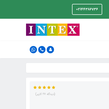
02144386736
(دیدگاه 27 کاربر)