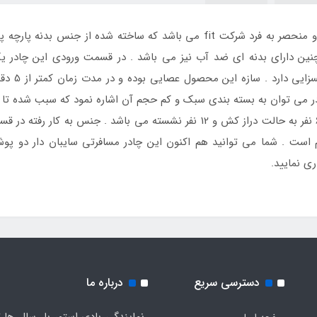
6 نفره سایبان دار fit محصولی زیبا و منحصر به فرد شرکت fit می باشد که س
نین دارای بدنه ای ضد آب نیز می باشد . در قسمت ورودی این چادر ی
جلوگیری از
ادر می توان به بسته بندی سبک و کم حجم آن اشاره نمود که سبب شده تا ا
ساده و آسان نیز برخوردار باشد . ظرفیت این چادر 6 نفر به حالت دراز کش و 12 نفر 
وم است . شما می توانید هم اکنون این چادر مسافرتی سایبان دار دو پوش
ی نمایید.
دسترسی سریع
درباره ما
نمایندگی بادی استور با سال ها ت