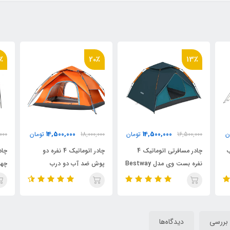
٪
13٪
20٪
10,900,000
14,500,000
ان
18,000,000
تومان
12,500,000
تومان
000
چادر اتوماتیک 4 نفره دو
چادر کمپ 4 نفره اتوماتیک
Bestwa
پوش ضد آب دو درب
چهار فصل ضد آب دو منظوره
دو
 بررسی
دیدگاه‌ها