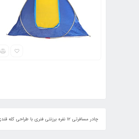
چادر مسافرتی 12 نفره برزنتی فنری با طراحی کله قندی ، دارای ابعاد بزرگ و مناسب برای استفاده خانوادگی ، ساخته شده با برزنت و پایه های فنری قابل خرید با قیمت ارزان