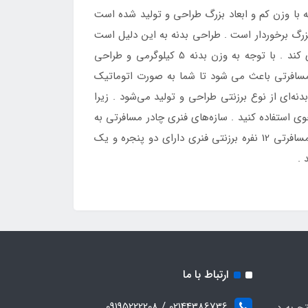
ه با وزن کم و ابعاد بزرگ طراحی و تولید شده است
بزرگ برخوردار است . طراحی بدنه به این دلیل است
که جلوی تجمع آب باران در بخش سقف چادر مسافرتی را بگیرد و با آب گریزی بسیار خوب خود بتواند از این امر جلوگیری کند . با توجه به وزن بدنه 5 کیلوگرمی و طراحی
 مسافرتی باعث می شود تا شما به صورت اتوماتیک
تن 12 نفر و خوابیدن 6 نفر مناسب است . این چادر با بدنه‌ای از نوع برزنتی طراحی و تولید می‌شود . زیرا
ی استفاده کنید . سازه‌های فنری چادر مسافرتی به
گونه ای طراحی شده است که پارچه بدنه به پایه های چادر وصل بوده و نیازی به نصب بدنه به پایه ها نخواهد بود . چادر مسافرتی 12 نفره برزنتی فنری دارای دو پنجره و یک
 .
ارتباط با ما
02144386736 / 09195222208
جربه در