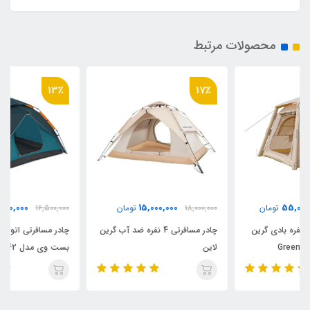
محصولات مرتبط
13٪
17٪
14,500,000
15,000,000
18,000,000
تومان
16,500,000
تومان
چادر مسافرتی 4 نفره ضد آب گرین
چادر مسافرتی اتوماتیک 4 نفره
لاین
بست وی مدل Bestway 68142