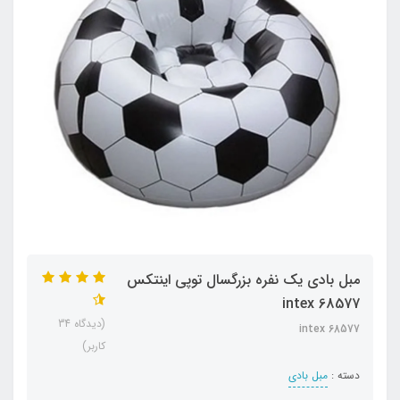
مبل بادی یک نفره بزرگسال توپی اینتکس
intex 68577
(دیدگاه 34
intex 68577
کاربر)
دسته :
مبل بادی