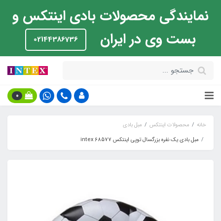
نمایندگی محصولات بادی اینتکس و
بست وی در ایران
02144386736
0
خانه
محصولات اینتکس
مبل بادی
مبل بادی یک نفره بزرگسال توپی اینتکس intex 68577