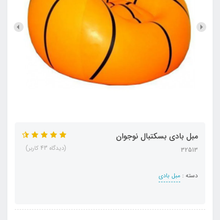
مبل بادی بسکتبال نوجوان
(دیدگاه 43 کاربر)
32513
دسته :
مبل بادی