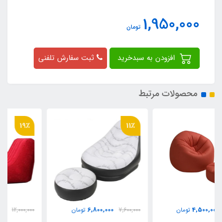
1,950,000
تومان
افزودن به سبدخرید
ثبت سفارش تلفنی
محصولات مرتبط
19٪
11٪
9,800,000
6,800,000
7,600,000
تومان
12,000,000
تومان