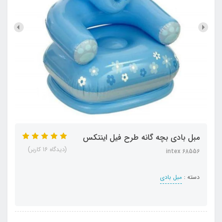
مبل بادی بچه گانه طرح فیل اینتکس
(دیدگاه 16 کاربر)
intex 68556
دسته :
مبل بادی