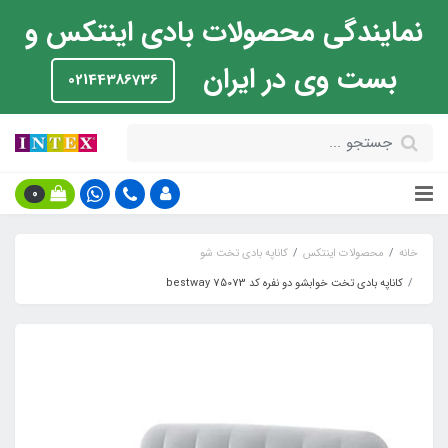
نمایندگی محصولات بادی اینتکس و
بست وی در ایران
02144386736
0
خانه
محصولات اینتکس
کاناپه بادی تخت شو
کاناپه بادی تخت خوابشو دو نفره کد bestway 75073