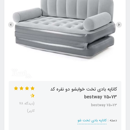
کاناپه بادی تخت خوابشو دو نفره کد
bestway 75073
(دیدگاه 78
bestway 75073
کاربر)
دسته :
کاناپه بادی تخت شو