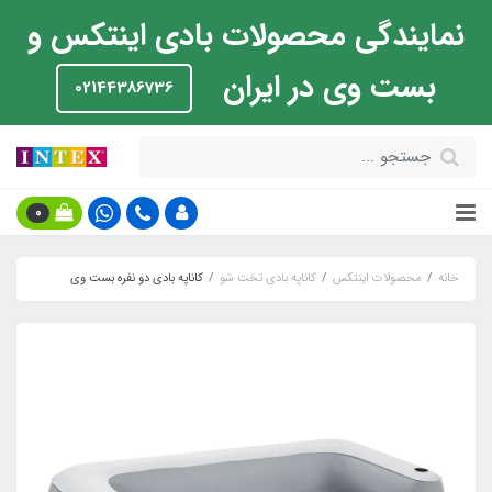
نمایندگی محصولات بادی اینتکس و
بست وی در ایران
02144386736
0
خانه
محصولات اینتکس
کاناپه بادی تخت شو
کاناپه بادی دو نفره بست وی