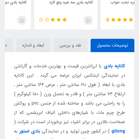
کاناپه بادی سه نفره پنج کاره
کاناپه بادی دو نفره بست وی
توضیحات محصول
نقد و بررسی
ابعاد و اندازه
دیدگا
کاناپه بادی
با ارزانترین قیمت و بهترین خدمات و گارانتی
در نمایندگی اینتکس ایران عرضه می گردد . این کاناپه
بادی با ابعاد ( طول 210 سانتی متر , عرض 164 سانتی متر ,
ارتفاع 74 سانتی متر ) و قادر به تحمل وزن ( 180 کیلوگرم )
را به راحتی می باشد و ساخته شده از جنس pvc و روکش
طرح چرم مات با شیارهای داخلی الیاف ابریشمی که از
ضخامت بالایی در برابر اشیاء تیز برخوردار است در شرکت (
gilong
) در کشور چین تولید و در نمایندگی
بادی استور
به