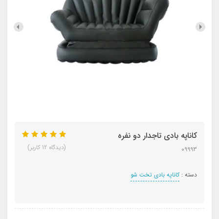
کاناپه بادی تاجدار دو نفره
(دیدگاه 12 کاربر)
09993
دسته :
کاناپه بادی تخت شو