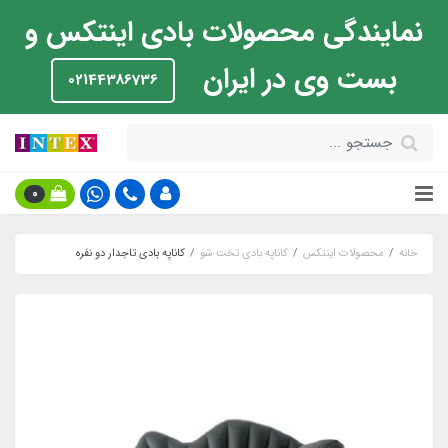
نمایندگی محصولات بادی اینتکس و
بست وی در ایران
02144386736
0
خانه
محصولات اینتکس
کاناپه بادی تخت شو
کاناپه بادی تاجدار دو نفره