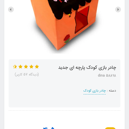
چادر بازی کودک پارچه ای جدید
(دیدگاه 57 کاربر)
dina 58898
دسته :
چادر بازی کودک