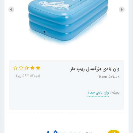
وان بادی بزرگسال زیپ دار
(دیدگاه 93 کاربر)
item 571008
دسته :
وان بادی حمام