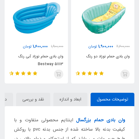
1,600,000
1,600,000
1,900,000
تومان
1,900,000
تومان
وان بادی حمام نوزاد آبی رنگ
وان بادی حمام نوزاد با کف بادی
Bestway 51113
Bestway 51113
توضیحات محصول
ابعاد و اندازه
نقد و بررسی
دیدگا
وان بادی
حمام بزرگسال
اینتایم محصولی متفاوت و با
کیفیت بدنه بالا ساخته شده از جنس بدنه pvc با روکش
طرح چرم مات می باشد که از استحکام و دوام بالایی در