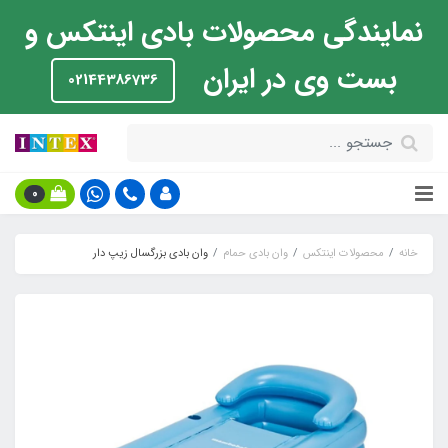
نمایندگی محصولات بادی اینتکس و
بست وی در ایران
02144386736
0
خانه
محصولات اینتکس
وان بادی حمام
وان بادی بزرگسال زیپ دار