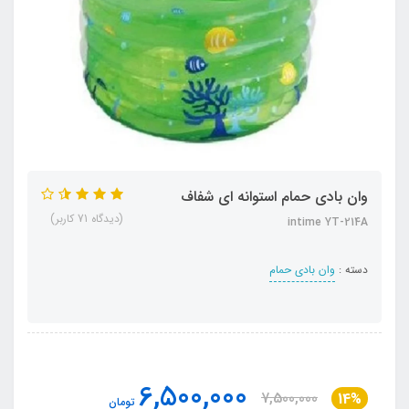
وان بادی حمام استوانه ای شفاف
(دیدگاه 71 کاربر)
intime YT-214A
دسته :
وان بادی حمام
6,500,000
7,500,000
14%
تومان