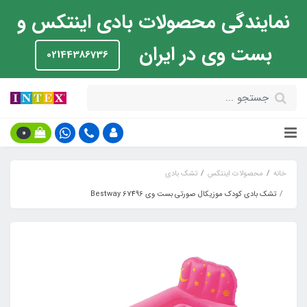
نمایندگی محصولات بادی اینتکس و
بست وی در ایران
02144386736
0
خانه
محصولات اینتکس
تشک بادی
تشک بادی کودک موزیکال صورتی بست وی Bestway 67496