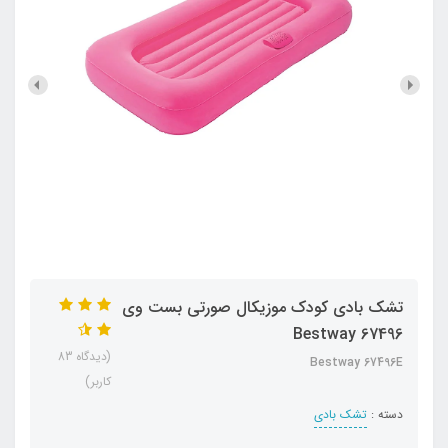
تشک بادی کودک موزیکال صورتی بست وی
Bestway 67496
(دیدگاه 83
Bestway 67496E
کاربر)
دسته :
تشک بادی