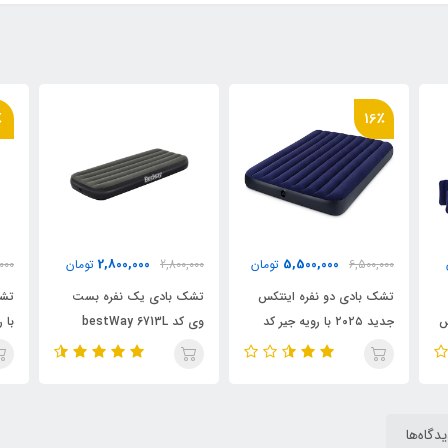
٪
9٪
4,500,000
2,800,000
ن
2,800,000
تومان
4,900,000
تومان
000
تشک بادی یک نفره بست
تشک بادی دو نفره بست وی
تشک
وی کد bestWay 6713L
با رویه جیر ضد تعریق
کدbestWay 6713N
74
دگاه‌ها