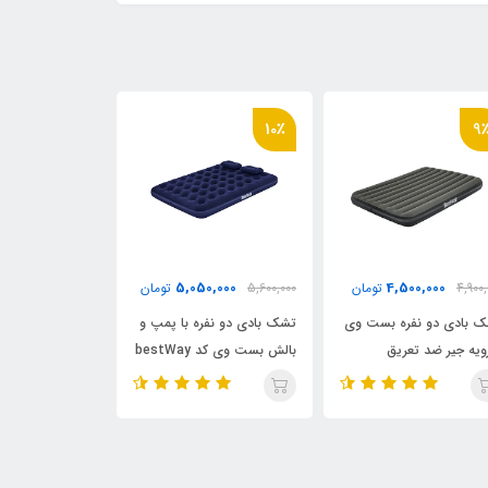
11٪
19٪
10
0,000
4,000,000
5,050,000
5,600,
تومان
4,900,000
تومان
6,500,000
 بادی دو نفره با پمپ و
تشک بادی دو نفره طبی
تشک بادی دو نفر
بالش بست وی کد bestWay
اینتکس با عرض 137 کد Intex
جیر کد intex 64109
64758
673