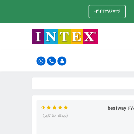
02144386736
(دیدگاه 58 کاربر)