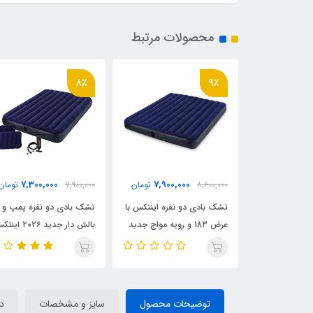
محصولات مرتبط
16٪
8٪
5,500,000
7,300,000
7,900,
تومان
7,900,000
تومان
6,500,000
توما
نفره اینتکس با
تشک بادی دو نفره پمپ و
تشک بادی دو نفره اینتکس
18 و رویه مواج جدید
بالش دار جدید ۲۰۲۶ اینتکس
جدید ۲۰۲۵ با رویه جیر کد
کد intex 64765
intex 6۴759
توضیحات محصول
سایز و مشخصات
دی