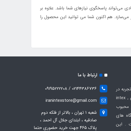
ی می‌تواند پاسخگوی نیازهای شما باشد. علاوه بر
 می‌سازد. هم اکنون شما می توانید این محصول را
ارتباط با ما
02144386736 / 09195222208
جربه در
زمینه فروش انواع محصولات بادی intex ,
iranintexstore@gmail.com
 و محبوب
شعبه ۱ تهران ، بالاتر از فلکه دوم
گاه های
صادقیه ، ابتدای جلال آل احمد ،
 . این
پلاک ۴۶۵ جهت خرید حضوری حتما