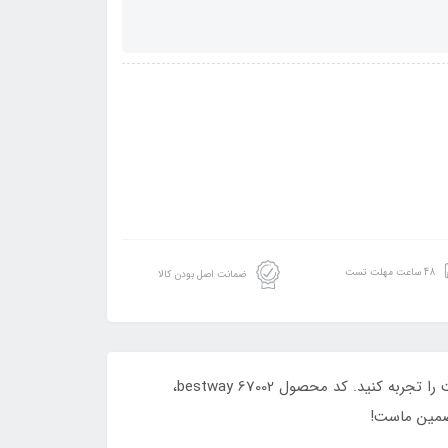
48 ساعت مهلت تست
ضمانت اصل بودن کالا
بهترین همراه کمپینگ شما: تشک بادی دو نفره بست وی! با رویه کامفورت و طراحی ارگونومیک، لذت خواب راحت در دل طبیعت را تجربه کنید. کد محصول bestway 67002،
تضمین ماست!