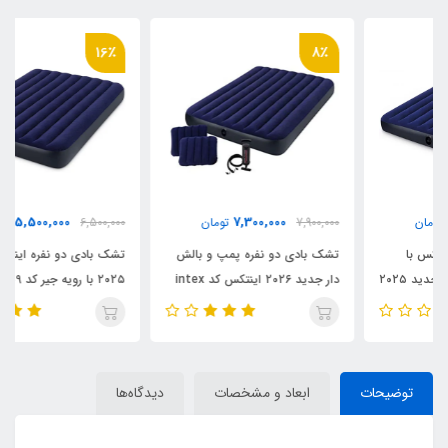
16٪
8٪
5,500,000
7,300,000
7,900,000
تومان
6,500,000
تومان
تشک بادی دو نفره پمپ و بالش
تشک بادی دو نفره اینتکس جدید
دار جدید ۲۰۲۶ اینتکس کد intex
۲۰۲۵ با رویه جیر کد intex 6۴759
64765
توضیحات
ابعاد و مشخصات
دیدگاه‌ها