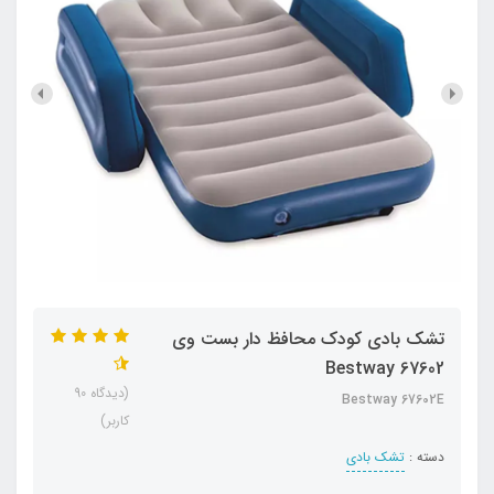
تشک بادی کودک محافظ دار بست وی
Bestway 67602
(دیدگاه 90
Bestway 67602E
کاربر)
دسته :
تشک بادی